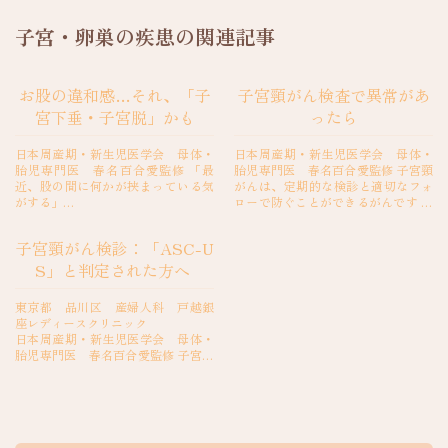
子宮・卵巣の疾患の関連記事
お股の違和感…それ、「子
子宮頸がん検査で異常があ
宮下垂・子宮脱」かも
ったら
日本周産期・新生児医学会 母体・
日本周産期・新生児医学会 母体・
胎児専門医 春名百合愛監修 「最
胎児専門医 春名百合愛監修 子宮頸
近、股の間に何かが挟まっている気
がんは、定期的な検診と適切なフォ
がする」
ローで防ぐことができるがんです 子
「お風呂で体を洗う時に丸いものに
宮頸がん予防ワクチンのテレビCMな
触れる」
ども流れており...
子宮頸がん検診：「ASC-U
そんな違和感を覚えたことはありま
せんか？そ...
S」と判定された方へ
東京都 品川区 産婦人科 戸越銀
座レディースクリニック
日本周産期・新生児医学会 母体・
胎児専門医 春名百合愛監修 子宮頸
がん結果「ASC-US」判定が出た方
に知っておいてほしいこと ...