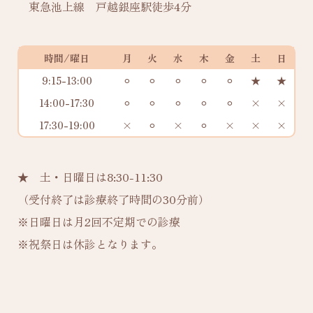
東急池上線 戸越銀座駅徒歩4分
時間/曜日
月
火
水
木
金
土
日
9:15-13:00
⚪︎
⚪︎
⚪︎
⚪︎
⚪︎
★
★
14:00-17:30
⚪︎
⚪︎
⚪︎
⚪︎
⚪︎
×
×
17:30-19:00
×
⚪︎
×
⚪︎
×
×
×
★ 土・日曜日は8:30-11:30
（受付終了は診療終了時間の30分前）
※日曜日は月2回不定期での診療
※祝祭日は休診となります。