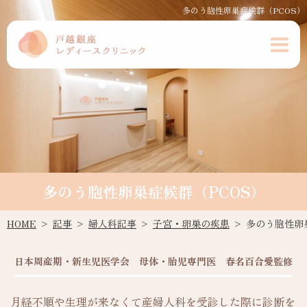
多のう胞性卵巣症候群（PCOS）
多のう胞性卵巣症候群（PCOS）
HOME
記事
婦人科記事
子宮・卵巣の疾患
多のう胞性卵
日本周産期・新生児医学会 母体・胎児専門医 春名百合愛監修
月経不順や生理が来なくて産婦人科を受診した際に診断を