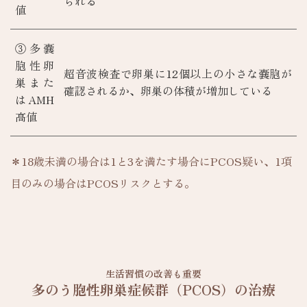
られる
値
③多嚢
胞性卵
超音波検査で卵巣に12個以上の小さな嚢胞が
巣また
確認されるか、卵巣の体積が増加している
はAMH
高値
＊18歳未満の場合は1と3を満たす場合にPCOS疑い、1項
目のみの場合はPCOSリスクとする。
生活習慣の改善も重要
多のう胞性卵巣症候群（PCOS）の治療