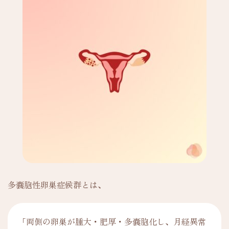
多嚢胞性卵巣症候群とは、
「両側の卵巣が腫大・肥厚・多嚢胞化し、月経異常