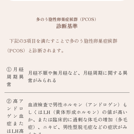
多のう胞性卵巣症候群（PCOS）
診断基準
下記の3項目を満たすことで多のう胞性卵巣症候群
（PCOS）と診断されます。
①月経
月経不順や無月経など、月経周期に関する異
周期異
常がみられる
常
②高ア
血液検査で男性ホルモン（アンドロゲン）も
ンドロ
しくはLH（黄体形成ホルモン）の値が高い
ゲン血
か、または臨床的に過剰な体毛の増加（多毛
症また
症）、ニキビ、男性型脱毛症などの症状がみ
はLH高