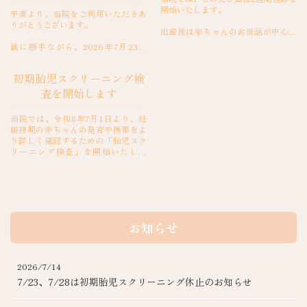
開始いたします。
平素より、当院をご利用いただきあ
りがとうございます。
出産後は赤ちゃんのお世話が中心と
なり、お母さん自身の体調や心の変
誠に勝手ながら、2026年7月23日
化は後回しになりがちです。しか
（木）、7月28日（火）は、初期胎
し、産後2週間ごろは体の回復途中で
児スクリーニングを実施しておりま
あり、ホルモン...
初期胎児スクリーニング検
せん。初期胎児スクリーニングをご
希望の...
査を開始します
当院では、令和8年7月1日より、妊
娠初期の赤ちゃんの発育や携帯をよ
り詳しく確認するための「胎児スク
リーニング検査」を開始いたしま
す。
この検査は、妊娠12～13週頃に行う
専門的な超音波検査です。...
お知らせ
2026/7/14
7/23、7/28は初期胎児スクリーニング休止のお知らせ