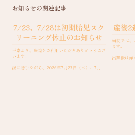
お知らせの関連記事
7/23、7/28は初期胎児スク
産後2
リーニング休止のお知らせ
当院では、
ます。
平素より、当院をご利用いただきありがとうござ
います。
出産後は赤
ん自身の体
誠に勝手ながら、2026年7月23日（木）、7月28
す。しかし
日（火）は、初期胎児スクリーニングを実施して
り、ホルモン.
おりません。初期胎児スクリーニングをご希望
の...