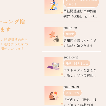
すること
閉経関連泌尿生殖器症
候群（GSM）と「バス
ーニング検
トミン」による優しい
ケア
ます
2026/7/2
妊娠中
り、妊娠初期の赤ち
品川区で麻しんワクチ
く確認するための
ン助成が始まります
を開始いたします。
頃に行う専門的な超音
2026/3/17
月経に関すること
エストロゲンを含まな
い新しいピルの選択
肢：「スリンダ錠28」
2026/3/13
産後・育児
「卒乳」と「断乳」は
どう違う？時期の目安