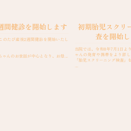
週間健診を開始します
初期胎児スクリ
査を開始し
このたび産後2週間健診を開始いたし
当院では、令和8年7月1日よ
ゃんの発育や携帯をより詳し
ちゃんのお世話が中心となり、お母さ
「胎児スクリーニング検査」
調や心の変化は後回しになりがちで
、産後2週間ごろは体の回復途中であ
この検査は、妊娠12～13週
..
波検査です。...